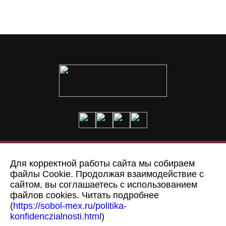
Доставка и оплата
О нас
Для корректной работы сайта мы собираем
файлы Cookie. Продолжая взаимодействие с
Пошив на заказ
Адрес
сайтом, вы соглашаетесь с использованием
файлов cookies. Читать подробнее
(
https://sobol-mex.ru/politika-
© Меховая фабрика “Соболь”,
2008 - 2026
konfidenczialnosti.html
)
Политика конфиденциальности