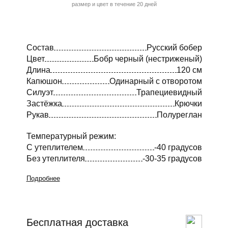
размер и цвет в течение 20 дней
Состав
Русский бобер
Цвет
Бобр черный (нестриженый)
Длина
120 см
Капюшон
Одинарный с отворотом
Силуэт
Трапециевидный
Застёжка
Крючки
Рукав
Полуреглан
Температурный режим:
С утеплителем
-40 градусов
Без утеплителя
-30-35 градусов
Подробнее
Бесплатная доставка