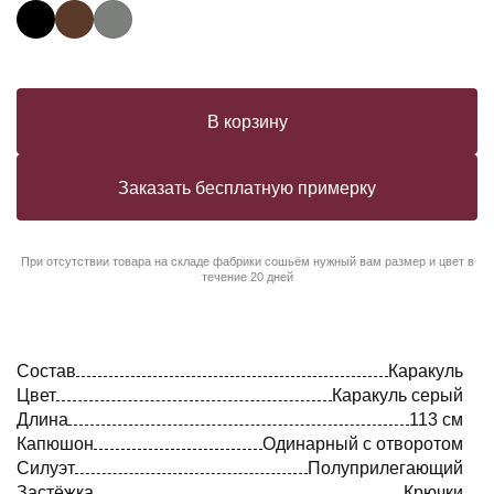
В корзину
Заказать бесплатную примерку
При отсутствии товара на складе фабрики сошьём нужный вам размер и цвет в
течение 20 дней
Состав
Каракуль
Цвет
Каракуль серый
Длина
113 см
Капюшон
Одинарный с отворотом
Силуэт
Полуприлегающий
Застёжка
Крючки