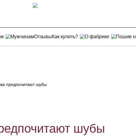
ам
Мужчинам
Отзывы
Как купить?
О фабрике
Пошив н
ва предпочитают шубы
редпочитают шубы