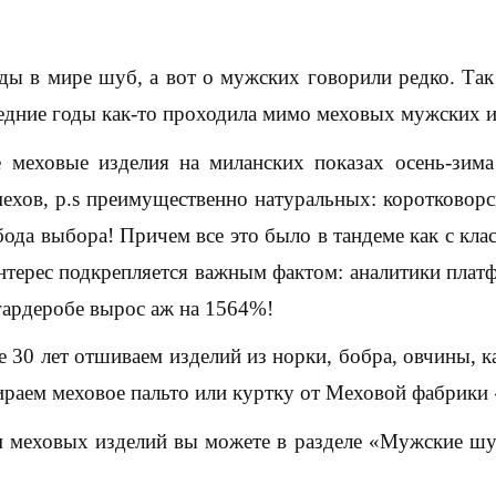
ды в мире шуб, а вот о мужских говорили редко. Та
ледние годы как-то проходила мимо меховых мужских и
меховые изделия на миланских показах осень-зима
ехов, p.s преимущественно натуральных: коротковор
да выбора! Причем все это было в тандеме как с клас
нтерес подкрепляется важным фактом: аналитики плат
гардеробе вырос аж на 1564%!
 30 лет отшиваем изделий из норки, бобра, овчины, к
аем меховое пальто или куртку от Меховой фабрики «С
м меховых изделий вы можете в разделе «Мужские шу