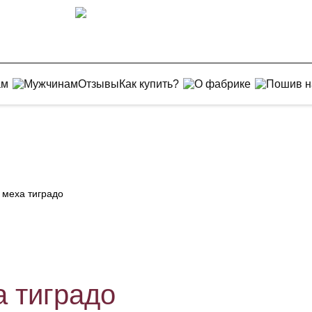
ам
Мужчинам
Отзывы
Как купить?
О фабрике
Пошив н
 меха тиградо
 тиградо