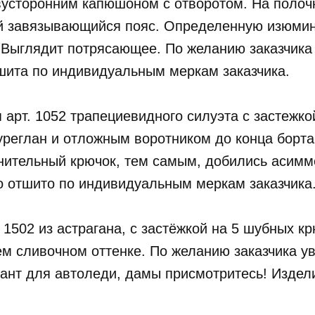
двусторонним капюшоном с отворотом. На полоч
ой завязывающийся пояс. Определенную изюмин
. Выглядит потрясающее. По желанию заказчик
шита по индивидуальным меркам заказчика.
я арт. 1052 трапециевидного силуэта с застежко
уреглан и отложным воротником до конца борта
нительный крючок, тем самым, добились асимм
о отшито по индивидуальным меркам заказчика
. 1502 из астрагана, с застёжкой на 5 шубных к
 сливочном оттенке. По желанию заказчика ув
риант для автоледи, дамы присмотритесь! Изд