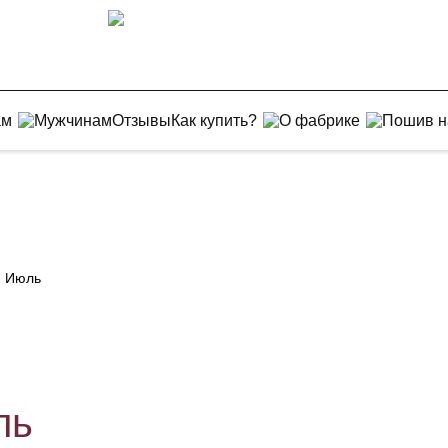
ам
Мужчинам
Отзывы
Как купить?
О фабрике
Пошив н
. Июль
ль