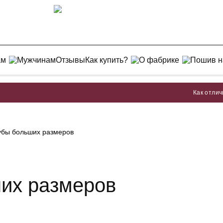
ам
Мужчинам
Отзывы
Как купить?
О фабрике
Пошив н
Как отличить мех р
убы больших размеров
их размеров