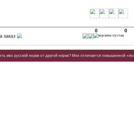
0
0
а заказ
усской норки от другой норки? Мех отличается повышенной «лохматостью»