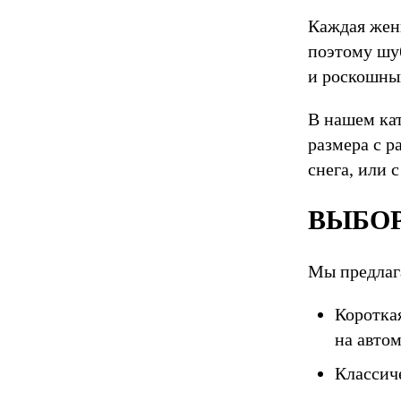
Каждая женщ
поэтому шуб
и роскошны
В нашем ка
размера с р
снега, или 
ВЫБОР
Мы предлаг
Коротка
на авто
Классич