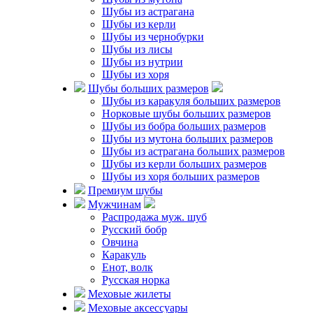
Шубы из астрагана
Каталог
Шубы из керли
Мужчинам
Шубы из чернобурки
Женщинам
Шубы из лисы
Шубы из нутрии
Как купить?
Доставка
Шубы из хоря
и оплата
Шубы больших размеров
Бесплатная
Шубы из каракуля больших размеров
доставка
Норковые шубы больших размеров
Рассрочка
Шубы из бобра больших размеров
Гарантии
Шубы из мутона больших размеров
Шубы из астрагана больших размеров
О нас
Шубы из керли больших размеров
О нас
Шубы из хоря больших размеров
Новости
Премиум шубы
фабрики
Отзывы
Мужчинам
Статьи
Распродажа муж. шуб
Контакты
Русский бобр
Овчина
Пошив на заказ
Каракуль
Пошив
Енот, волк
Услуги ателье
Русская норка
Узнать размер
Меховые жилеты
Меховые аксессуары