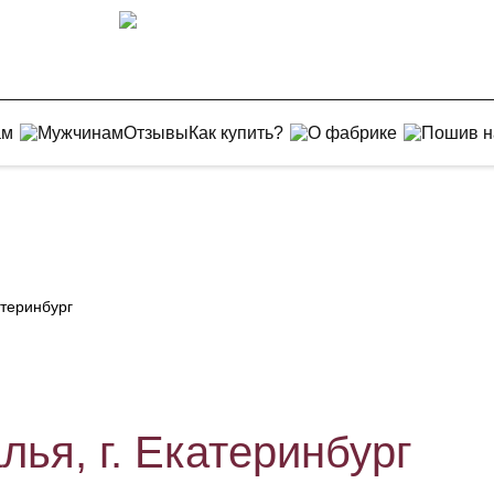
ам
Мужчинам
Отзывы
Как купить?
О фабрике
Пошив н
атеринбург
ья, г. Екатеринбург