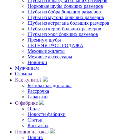
Шубы из каракуля больших размеров
Норковые шубы больших размеров
Шубы из бобра больших размеров
Шубы из мутона больших размеров
Шубы из астрагана больших размеров
Шубы из керли больших размеров
Шубы из хоря больших размеров
Премиум шубы
ЛЕТНЯЯ РАСПРОДАЖА
Меховые жилеты
Меховые аксессуары
Новинки
Мужчинам
Отзывы
Как купить?
Бесплатная доставка
Рассрочка
Гарантии
О фабрике
О нас
Новости фабрики
Статьи
Контакты
Пошив на заказ
Пошив